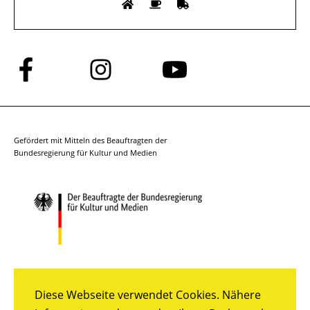
Folge
Folge
Folge
uns
uns
uns
auf
auf
auf
Facebook
Instagram
YouTube
Gefördert mit Mitteln des Beauftragten der
Bundesregierung für Kultur und Medien
Diese Webseite verwendet Cookies. Nähere