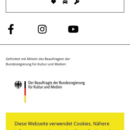
Folge
Folge
Folge
uns
uns
uns
auf
auf
auf
Facebook
Instagram
YouTube
Gefördert mit Mitteln des Beauftragten der
Bundesregierung für Kultur und Medien
Diese Webseite verwendet Cookies. Nähere