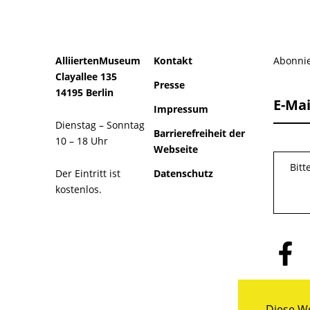
AlliiertenMuseum
Kontakt
Abonnie
Clayallee 135
Presse
14195 Berlin
E-Mai
Impressum
Dienstag – Sonntag
Barrierefreiheit der
10 – 18 Uhr
Webseite
Bitt
Der Eintritt ist
Datenschutz
kostenlos.
Folge
uns
auf
Facebo
Diese We