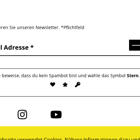
ren Sie unseren Newsletter. *Pflichtfeld
Se
l Adresse
e beweise, dass du kein Spambot bist und wähle das Symbol
Stern
.
Folge
Folge
uns
uns
auf
auf
ok
Instagram
YouTube
bseite verwendet Cookies. Nähere Informationen dazu und 