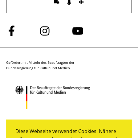
Folge
Folge
Folge
uns
uns
uns
auf
auf
auf
Facebook
Instagram
YouTube
Gefördert mit Mitteln des Beauftragten der
Bundesregierung für Kultur und Medien
Diese Webseite verwendet Cookies. Nähere