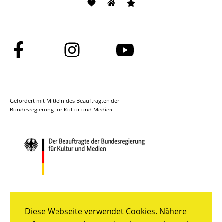
Folge
Folge
Folge
uns
uns
uns
auf
auf
auf
Facebook
Instagram
YouTube
Gefördert mit Mitteln des Beauftragten der
Bundesregierung für Kultur und Medien
Diese Webseite verwendet Cookies. Nähere