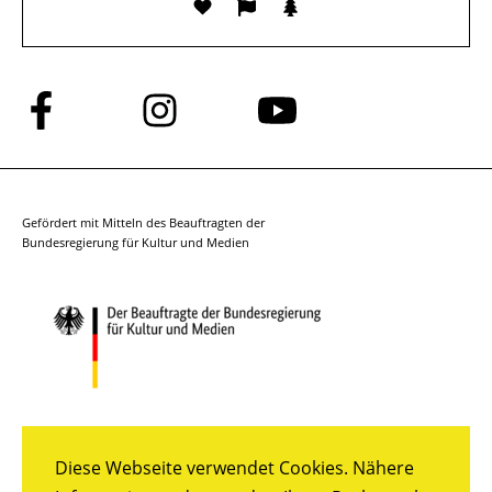
Folge
Folge
Folge
uns
uns
uns
auf
auf
auf
Facebook
Instagram
YouTube
Gefördert mit Mitteln des Beauftragten der
Bundesregierung für Kultur und Medien
Diese Webseite verwendet Cookies. Nähere