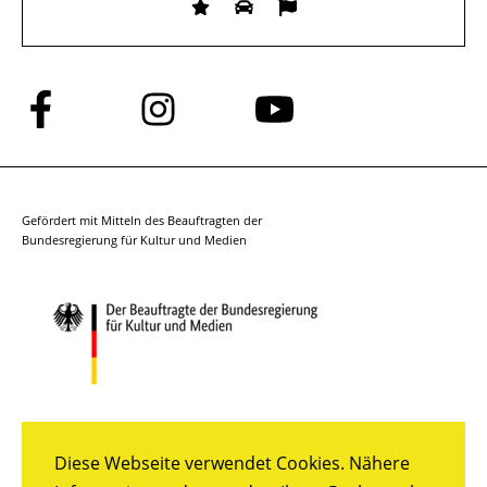
Folge
Folge
Folge
uns
uns
uns
auf
auf
auf
Facebook
Instagram
YouTube
Gefördert mit Mitteln des Beauftragten der
Bundesregierung für Kultur und Medien
Diese Webseite verwendet Cookies. Nähere