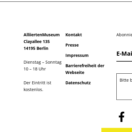
AlliiertenMuseum
Kontakt
Abonnie
Clayallee 135
Presse
14195 Berlin
E-Mai
Impressum
Dienstag – Sonntag
Barrierefreiheit der
10 – 18 Uhr
Webseite
Bitte
Der Eintritt ist
Datenschutz
kostenlos.
Folge
uns
auf