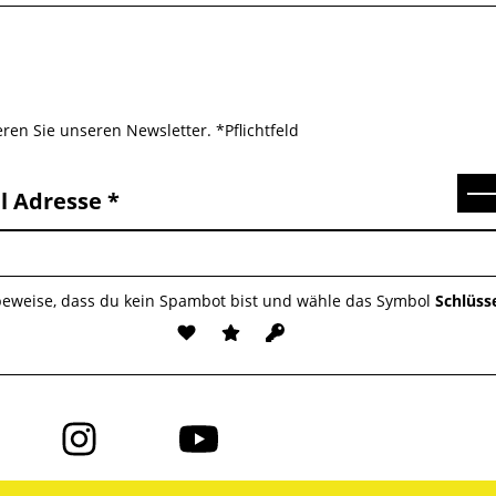
ren Sie unseren Newsletter. *Pflichtfeld
Se
l Adresse
 beweise, dass du kein Spambot bist und wähle das Symbol
Schlüss
Folge
Folge
uns
uns
auf
auf