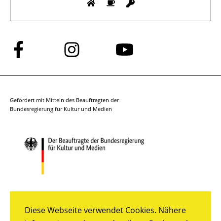
Folge
Folge
Folge
uns
uns
uns
auf
auf
auf
Facebook
Instagram
YouTube
Gefördert mit Mitteln des Beauftragten der
Bundesregierung für Kultur und Medien
Diese Webseite verwendet Cookies. Nähere