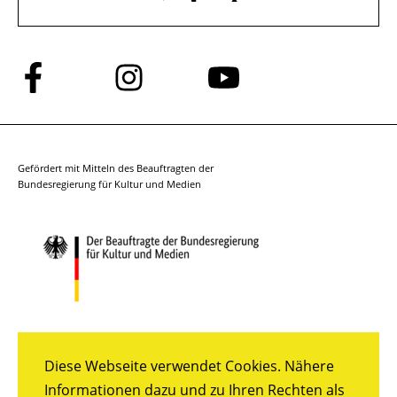
Folge
Folge
Folge
uns
uns
uns
auf
auf
auf
Facebook
Instagram
YouTube
Gefördert mit Mitteln des Beauftragten der
Bundesregierung für Kultur und Medien
Diese Webseite verwendet Cookies. Nähere
Informationen dazu und zu Ihren Rechten als