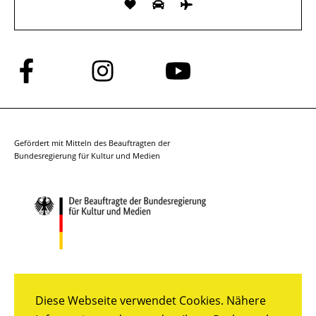
Folge
Folge
Folge
uns
uns
uns
auf
auf
auf
Facebook
Instagram
YouTube
Gefördert mit Mitteln des Beauftragten der
Bundesregierung für Kultur und Medien
Diese Webseite verwendet Cookies. Nähere