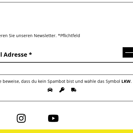
ren Sie unseren Newsletter. *Pflichtfeld
Se
l Adresse
te beweise, dass du kein Spambot bist und wähle das Symbol
LKW
.
Folge
Folge
uns
uns
auf
auf