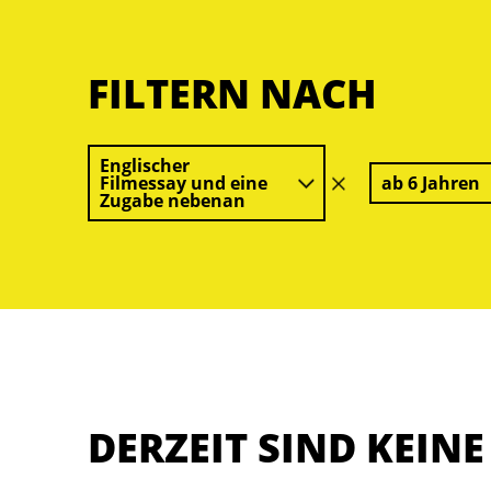
FILTERN NACH
Englischer
Filmessay und eine
ab 6 Jahren
Filter
Zugabe nebenan
löschen
DERZEIT SIND KEIN