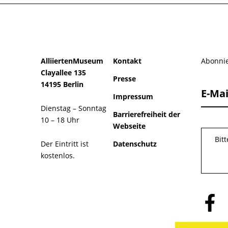
AlliiertenMuseum
Kontakt
Abonnie
Clayallee 135
Presse
14195 Berlin
E-Mai
Impressum
Dienstag – Sonntag
Barrierefreiheit der
10 – 18 Uhr
Webseite
Bit
Der Eintritt ist
Datenschutz
kostenlos.
Folge
uns
auf