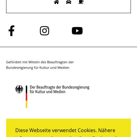
Folge
Folge
Folge
uns
uns
uns
auf
auf
auf
Facebook
Instagram
YouTube
Gefördert mit Mitteln des Beauftragten der
Bundesregierung für Kultur und Medien
Diese Webseite verwendet Cookies. Nähere