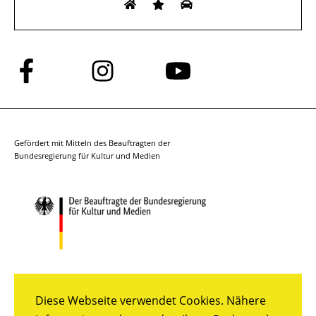
Folge
Folge
Folge
uns
uns
uns
auf
auf
auf
Facebook
Instagram
YouTube
Gefördert mit Mitteln des Beauftragten der
Bundesregierung für Kultur und Medien
Diese Webseite verwendet Cookies. Nähere