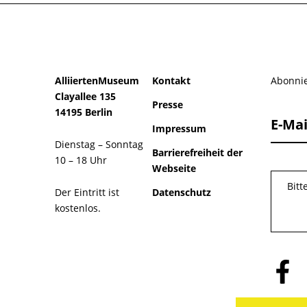
AlliiertenMuseum
Kontakt
Abonnie
Clayallee 135
Presse
14195 Berlin
E-Mai
Impressum
Dienstag – Sonntag
Barrierefreiheit der
10 – 18 Uhr
Webseite
Bitt
Der Eintritt ist
Datenschutz
kostenlos.
Folge
uns
auf