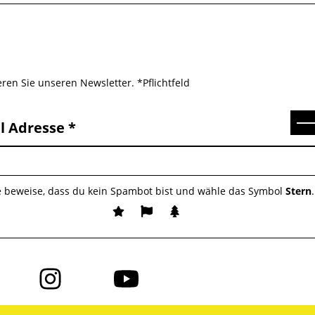
ren Sie unseren Newsletter. *Pflichtfeld
Se
l Adresse
e beweise, dass du kein Spambot bist und wähle das Symbol
Stern
.
Folge
Folge
uns
uns
auf
auf