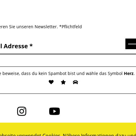
ren Sie unseren Newsletter. *Pflichtfeld
Se
l Adresse
te beweise, dass du kein Spambot bist und wähle das Symbol
Herz
.
Folge
Folge
uns
uns
auf
auf
ok
Instagram
YouTube
bseite verwendet Cookies. Nähere Informationen dazu und 