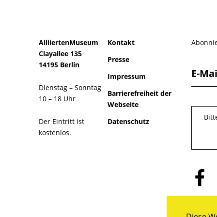
AlliiertenMuseum
Kontakt
Abonnie
Clayallee 135
Presse
14195 Berlin
E-Mai
Impressum
Dienstag – Sonntag
Barrierefreiheit der
10 – 18 Uhr
Webseite
Bit
Der Eintritt ist
Datenschutz
kostenlos.
Folge
uns
auf
Facebo
Diese We