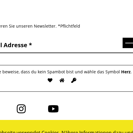
ren Sie unseren Newsletter. *Pflichtfeld
Se
l Adresse
te beweise, dass du kein Spambot bist und wähle das Symbol
Herz
.
Folge
Folge
uns
uns
auf
auf
ok
Instagram
YouTube
bseite verwendet Cookies. Nähere Informationen dazu und 