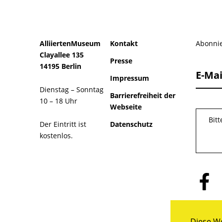
AlliiertenMuseum
Kontakt
Abonnie
Clayallee 135
Presse
14195 Berlin
E-Mai
Impressum
Dienstag – Sonntag
Barrierefreiheit der
10 – 18 Uhr
Webseite
Bit
Der Eintritt ist
Datenschutz
kostenlos.
Folge
uns
auf
Facebo
Diese We