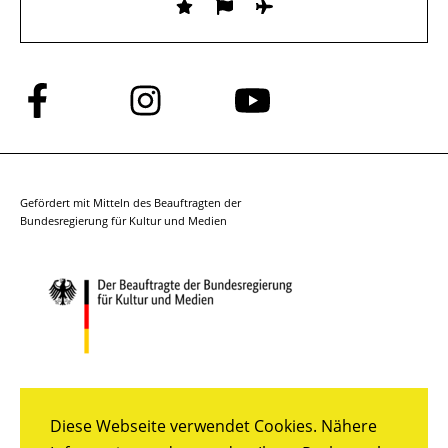
Folge
Folge
Folge
uns
uns
uns
auf
auf
auf
Facebook
Instagram
YouTube
Gefördert mit Mitteln des Beauftragten der
Bundesregierung für Kultur und Medien
Diese Webseite verwendet Cookies. Nähere