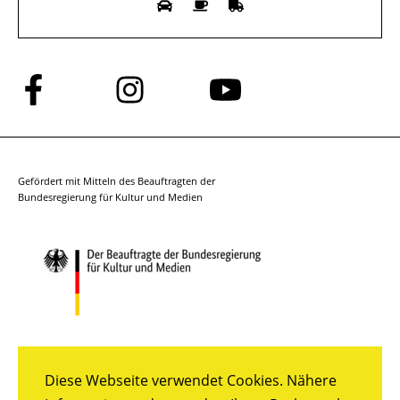
Folge
Folge
Folge
uns
uns
uns
auf
auf
auf
Facebook
Instagram
YouTube
Gefördert mit Mitteln des Beauftragten der
Bundesregierung für Kultur und Medien
Diese Webseite verwendet Cookies. Nähere