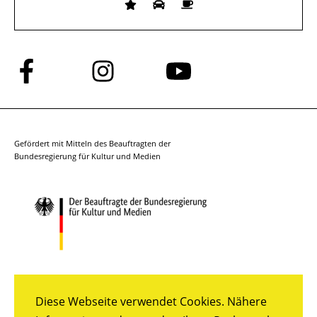
Folge
Folge
Folge
uns
uns
uns
auf
auf
auf
Facebook
Instagram
YouTube
Gefördert mit Mitteln des Beauftragten der
Bundesregierung für Kultur und Medien
Diese Webseite verwendet Cookies. Nähere