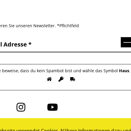
ren Sie unseren Newsletter. *Pflichtfeld
Se
l Adresse
te beweise, dass du kein Spambot bist und wähle das Symbol
Haus
.
Folge
Folge
uns
uns
auf
auf
ok
Instagram
YouTube
bseite verwendet Cookies. Nähere Informationen dazu und 