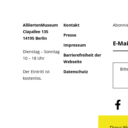
AlliiertenMuseum
Kontakt
Abonnie
Clayallee 135
Presse
14195 Berlin
E-Mai
Impressum
Dienstag – Sonntag
Barrierefreiheit der
10 – 18 Uhr
Webseite
Bit
Der Eintritt ist
Datenschutz
kostenlos.
Folge
uns
auf
Facebo
Diese We