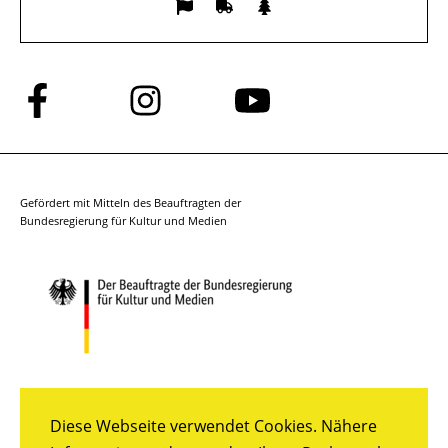
Folge
Folge
Folge
uns
uns
uns
auf
auf
auf
Facebook
Instagram
YouTube
Gefördert mit Mitteln des Beauftragten der
Bundesregierung für Kultur und Medien
Diese Webseite verwendet Cookies. Nähere