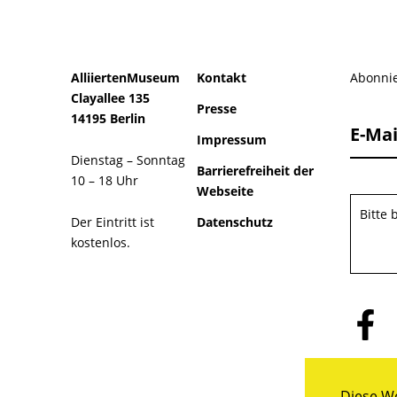
AlliiertenMuseum
Kontakt
Abonnie
Clayallee 135
Presse
14195 Berlin
E-Mai
Impressum
Dienstag – Sonntag
Barrierefreiheit der
10 – 18 Uhr
Webseite
Bitte
Der Eintritt ist
Datenschutz
kostenlos.
Folge
uns
auf
Facebo
Diese We