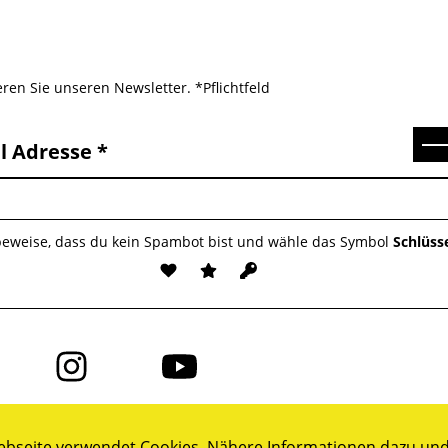
ren Sie unseren Newsletter. *Pflichtfeld
Se
l Adresse
 beweise, dass du kein Spambot bist und wähle das Symbol
Schlüss
Folge
Folge
uns
uns
auf
auf
ok
Instagram
YouTube
bseite verwendet Cookies. Nähere Informationen dazu und 