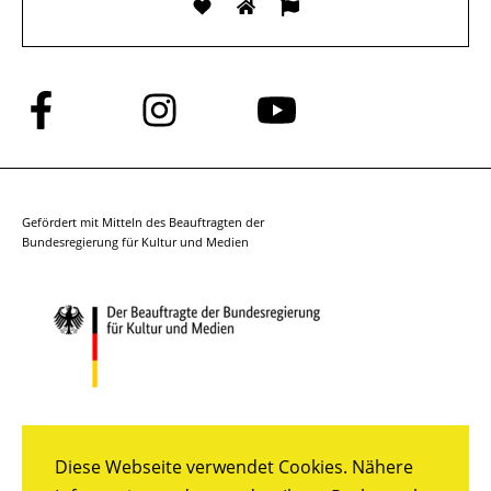
Folge
Folge
Folge
uns
uns
uns
auf
auf
auf
Facebook
Instagram
YouTube
Gefördert mit Mitteln des Beauftragten der
Bundesregierung für Kultur und Medien
Diese Webseite verwendet Cookies. Nähere