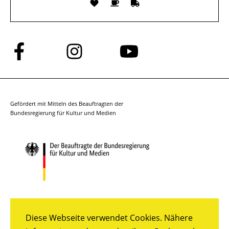
Folge
Folge
Folge
uns
uns
uns
auf
auf
auf
Facebook
Instagram
YouTube
Gefördert mit Mitteln des Beauftragten der
Bundesregierung für Kultur und Medien
Diese Webseite verwendet Cookies. Nähere