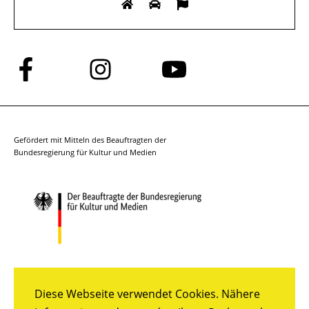
Folge
Folge
Folge
uns
uns
uns
auf
auf
auf
Facebook
Instagram
YouTube
Gefördert mit Mitteln des Beauftragten der
Bundesregierung für Kultur und Medien
Diese Webseite verwendet Cookies. Nähere