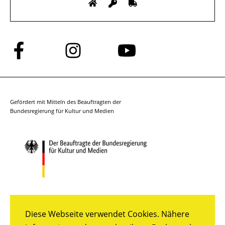
Folge
Folge
Folge
uns
uns
uns
auf
auf
auf
Facebook
Instagram
YouTube
Gefördert mit Mitteln des Beauftragten der
Bundesregierung für Kultur und Medien
Diese Webseite verwendet Cookies. Nähere