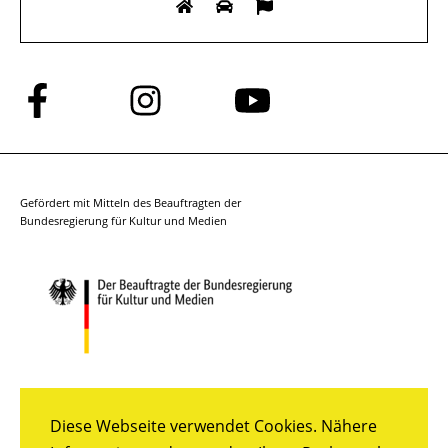
Folge
Folge
Folge
uns
uns
uns
auf
auf
auf
Facebook
Instagram
YouTube
Gefördert mit Mitteln des Beauftragten der
Bundesregierung für Kultur und Medien
Diese Webseite verwendet Cookies. Nähere