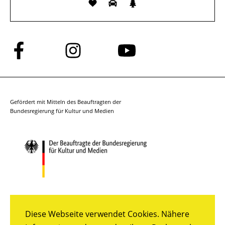
Folge
Folge
Folge
uns
uns
uns
auf
auf
auf
Facebook
Instagram
YouTube
Gefördert mit Mitteln des Beauftragten der
Bundesregierung für Kultur und Medien
Diese Webseite verwendet Cookies. Nähere