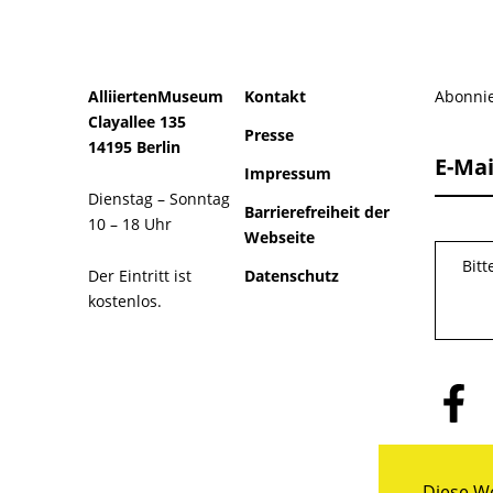
AlliiertenMuseum
Kontakt
Abonnie
Clayallee 135
Presse
14195 Berlin
E-Mai
Impressum
Dienstag – Sonntag
Barrierefreiheit der
10 – 18 Uhr
Webseite
Bit
Der Eintritt ist
Datenschutz
kostenlos.
Folge
uns
auf
Facebo
Diese We