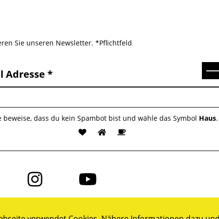
ren Sie unseren Newsletter. *Pflichtfeld
Se
l Adresse
te beweise, dass du kein Spambot bist und wähle das Symbol
Haus
.
Folge
Folge
uns
uns
auf
auf
ok
Instagram
YouTube
bseite verwendet Cookies. Nähere Informationen dazu und 