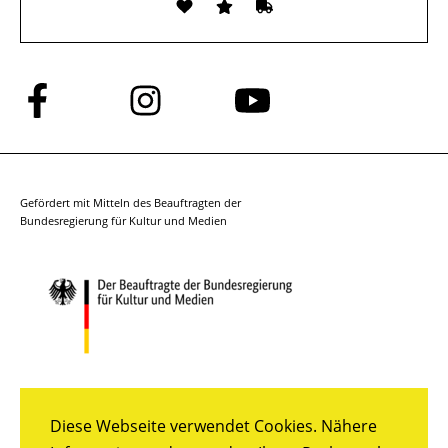
Folge
Folge
Folge
uns
uns
uns
auf
auf
auf
Facebook
Instagram
YouTube
Gefördert mit Mitteln des Beauftragten der
Bundesregierung für Kultur und Medien
Diese Webseite verwendet Cookies. Nähere