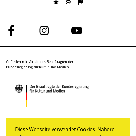
Folge
Folge
Folge
uns
uns
uns
auf
auf
auf
Facebook
Instagram
YouTube
Gefördert mit Mitteln des Beauftragten der
Bundesregierung für Kultur und Medien
Diese Webseite verwendet Cookies. Nähere