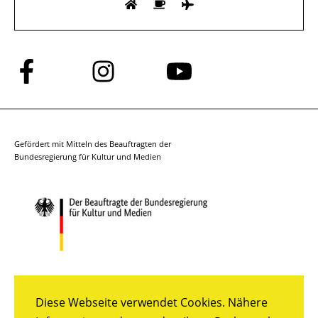
Folge
Folge
Folge
uns
uns
uns
auf
auf
auf
Facebook
Instagram
YouTube
Gefördert mit Mitteln des Beauftragten der
Bundesregierung für Kultur und Medien
Diese Webseite verwendet Cookies. Nähere