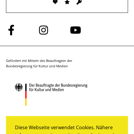
Folge
Folge
Folge
uns
uns
uns
auf
auf
auf
Facebook
Instagram
YouTube
Gefördert mit Mitteln des Beauftragten der
Bundesregierung für Kultur und Medien
Diese Webseite verwendet Cookies. Nähere