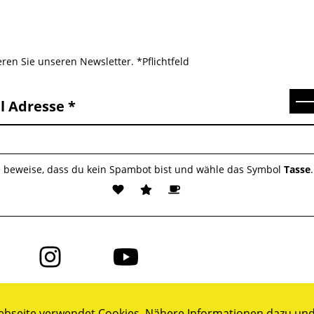
ren Sie unseren Newsletter. *Pflichtfeld
Se
l Adresse
e beweise, dass du kein Spambot bist und wähle das Symbol
Tasse
.
Folge
Folge
uns
uns
auf
auf
ok
Instagram
YouTube
bseite verwendet Cookies. Nähere Informationen dazu und 