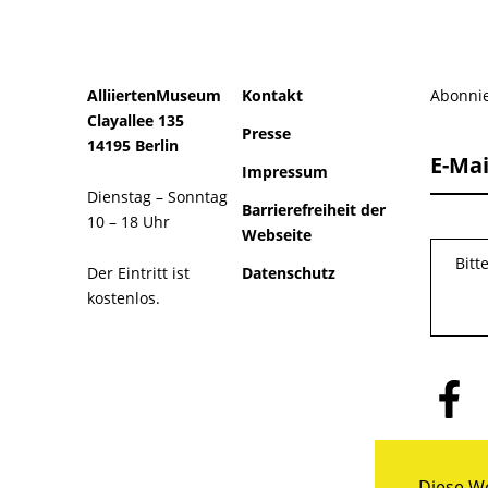
AlliiertenMuseum
Kontakt
Abonnie
Clayallee 135
Presse
14195 Berlin
E-Mai
Impressum
Dienstag – Sonntag
Barrierefreiheit der
10 – 18 Uhr
Webseite
Bitt
Der Eintritt ist
Datenschutz
kostenlos.
Folge
uns
auf
Facebo
Diese We