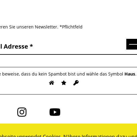
ren Sie unseren Newsletter. *Pflichtfeld
Se
l Adresse
te beweise, dass du kein Spambot bist und wähle das Symbol
Haus
.
Folge
Folge
uns
uns
auf
auf
ok
Instagram
YouTube
bseite verwendet Cookies. Nähere Informationen dazu und 