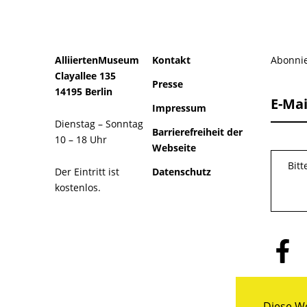
AlliiertenMuseum
Kontakt
Abonnie
Clayallee 135
Presse
14195 Berlin
E-Mai
Impressum
Dienstag – Sonntag
Barrierefreiheit der
10 – 18 Uhr
Webseite
Bit
Der Eintritt ist
Datenschutz
kostenlos.
Folge
uns
auf
Facebo
Diese We