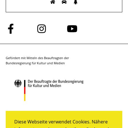
Folge
Folge
Folge
uns
uns
uns
auf
auf
auf
Facebook
Instagram
YouTube
Gefördert mit Mitteln des Beauftragten der
Bundesregierung für Kultur und Medien
Diese Webseite verwendet Cookies. Nähere