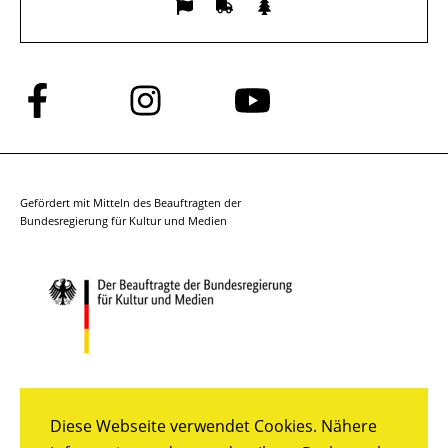
Folge
Folge
Folge
uns
uns
uns
auf
auf
auf
Facebook
Instagram
YouTube
Gefördert mit Mitteln des Beauftragten der
Bundesregierung für Kultur und Medien
Diese Webseite verwendet Cookies. Nähere