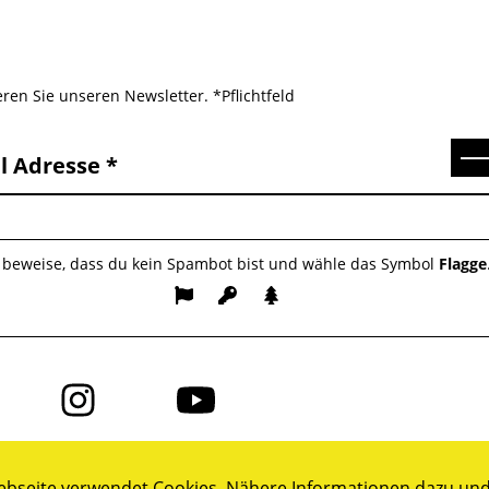
ren Sie unseren Newsletter. *Pflichtfeld
Se
l Adresse
e beweise, dass du kein Spambot bist und wähle das Symbol
Flagge
Folge
Folge
uns
uns
auf
auf
ok
Instagram
YouTube
bseite verwendet Cookies. Nähere Informationen dazu und 