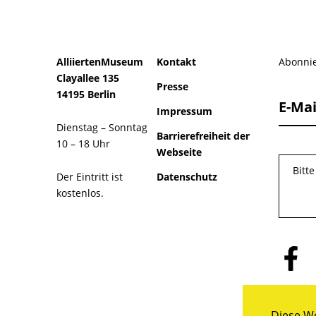
AlliiertenMuseum
Kontakt
Abonnie
Clayallee 135
Presse
14195 Berlin
E-Mai
Impressum
Dienstag – Sonntag
Barrierefreiheit der
10 – 18 Uhr
Webseite
Bitt
Der Eintritt ist
Datenschutz
kostenlos.
Folge
uns
auf
Facebo
Diese We