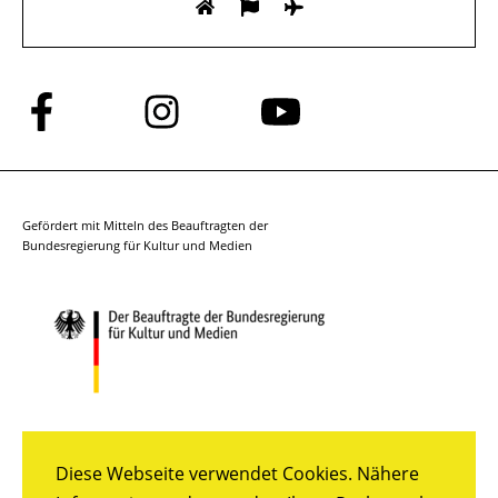
Folge
Folge
Folge
uns
uns
uns
auf
auf
auf
Facebook
Instagram
YouTube
Gefördert mit Mitteln des Beauftragten der
Bundesregierung für Kultur und Medien
Diese Webseite verwendet Cookies. Nähere