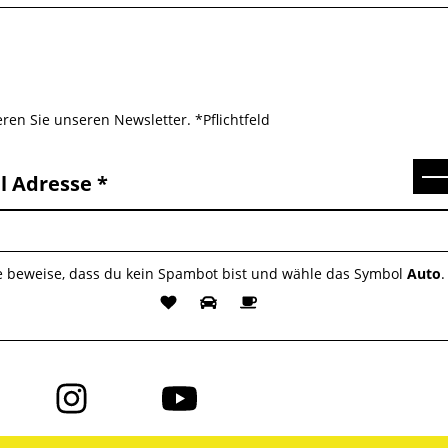
ren Sie unseren Newsletter. *Pflichtfeld
Se
l Adresse
te beweise, dass du kein Spambot bist und wähle das Symbol
Auto
.
Folge
Folge
uns
uns
auf
auf