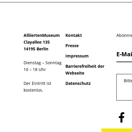
AlliiertenMuseum
Kontakt
Abonnie
Clayallee 135
Presse
14195 Berlin
E-Mai
Impressum
Dienstag – Sonntag
Barrierefreiheit der
10 – 18 Uhr
Webseite
Bit
Der Eintritt ist
Datenschutz
kostenlos.
Folge
uns
auf