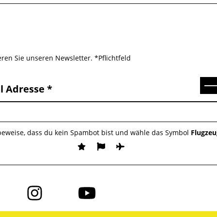
ren Sie unseren Newsletter. *Pflichtfeld
Se
l Adresse
 beweise, dass du kein Spambot bist und wähle das Symbol
Flugzeu
Folge
Folge
uns
uns
auf
auf