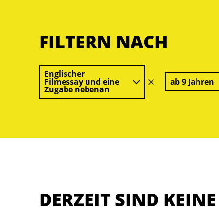
FILTERN NACH
Englischer
Filmessay und eine
ab 9 Jahren
Filter
Zugabe nebenan
löschen
DERZEIT SIND KEIN