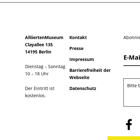
AlliiertenMuseum
Kontakt
Abonnie
Clayallee 135
Presse
14195 Berlin
E-Mai
Impressum
Dienstag – Sonntag
Barrierefreiheit der
10 – 18 Uhr
Webseite
Bitte
Der Eintritt ist
Datenschutz
kostenlos.
Folge
uns
auf