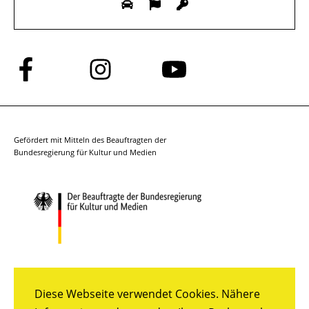
Folge
Folge
Folge
uns
uns
uns
auf
auf
auf
Facebook
Instagram
YouTube
Gefördert mit Mitteln des Beauftragten der
Bundesregierung für Kultur und Medien
Diese Webseite verwendet Cookies. Nähere