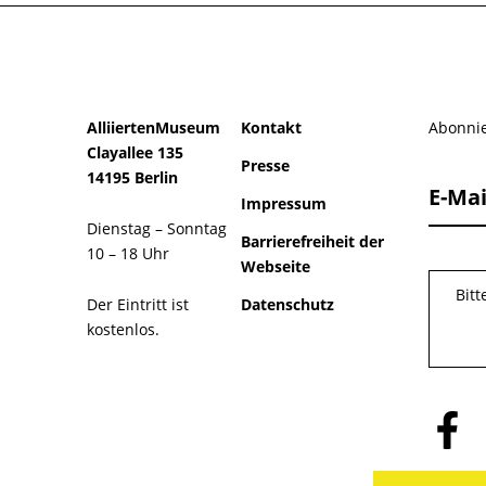
AlliiertenMuseum
Kontakt
Abonnie
Clayallee 135
Presse
14195 Berlin
E-Mai
Impressum
Dienstag – Sonntag
Barrierefreiheit der
10 – 18 Uhr
Webseite
Bit
Der Eintritt ist
Datenschutz
kostenlos.
Folge
uns
auf