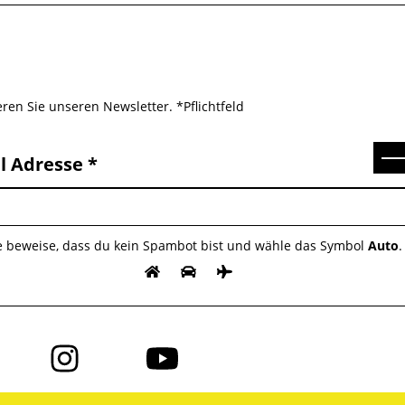
ren Sie unseren Newsletter. *Pflichtfeld
Se
l Adresse
te beweise, dass du kein Spambot bist und wähle das Symbol
Auto
.
Folge
Folge
uns
uns
auf
auf