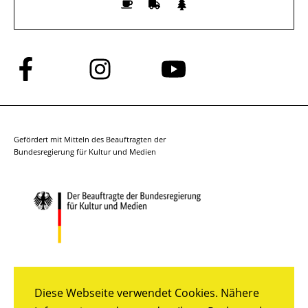
Folge
Folge
Folge
uns
uns
uns
auf
auf
auf
Facebook
Instagram
YouTube
Gefördert mit Mitteln des Beauftragten der
Bundesregierung für Kultur und Medien
Diese Webseite verwendet Cookies. Nähere