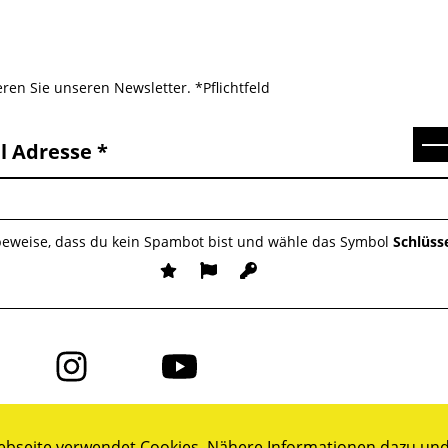
ren Sie unseren Newsletter. *Pflichtfeld
Se
l Adresse
 beweise, dass du kein Spambot bist und wähle das Symbol
Schlüss
Folge
Folge
uns
uns
auf
auf
ok
Instagram
YouTube
bseite verwendet Cookies. Nähere Informationen dazu und 