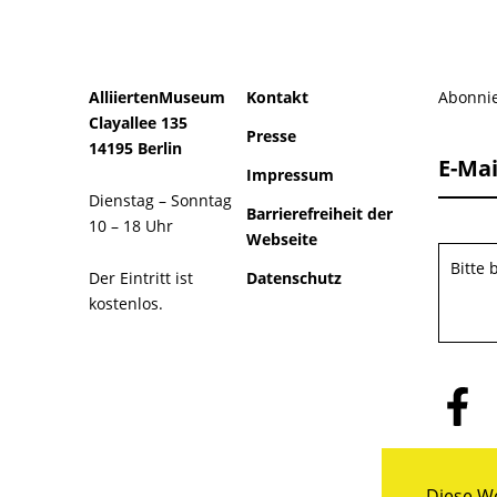
AlliiertenMuseum
Kontakt
Abonnie
Clayallee 135
Presse
14195 Berlin
E-Mai
Impressum
Dienstag – Sonntag
Barrierefreiheit der
10 – 18 Uhr
Webseite
Bitte
Der Eintritt ist
Datenschutz
kostenlos.
Folge
uns
auf
Facebo
Diese We