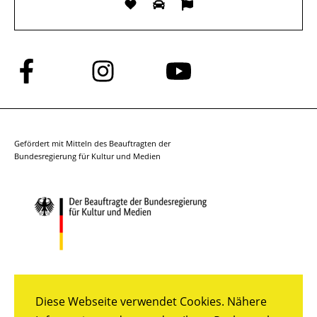
Folge
Folge
Folge
uns
uns
uns
auf
auf
auf
Facebook
Instagram
YouTube
Gefördert mit Mitteln des Beauftragten der
Bundesregierung für Kultur und Medien
Diese Webseite verwendet Cookies. Nähere