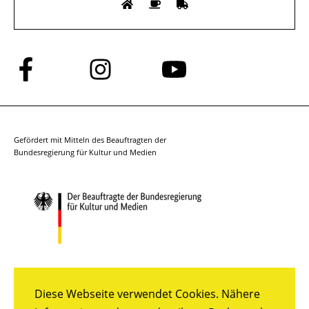
Folge
Folge
Folge
uns
uns
uns
auf
auf
auf
Facebook
Instagram
YouTube
Gefördert mit Mitteln des Beauftragten der
Bundesregierung für Kultur und Medien
Diese Webseite verwendet Cookies. Nähere