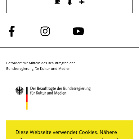
Folge
Folge
Folge
uns
uns
uns
auf
auf
auf
Facebook
Instagram
YouTube
Gefördert mit Mitteln des Beauftragten der
Bundesregierung für Kultur und Medien
Diese Webseite verwendet Cookies. Nähere