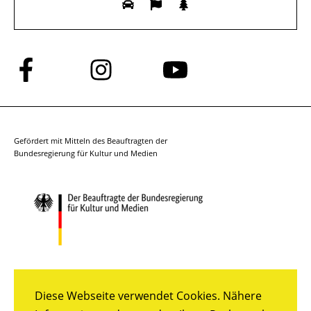
Folge
Folge
Folge
uns
uns
uns
auf
auf
auf
Facebook
Instagram
YouTube
Gefördert mit Mitteln des Beauftragten der
Bundesregierung für Kultur und Medien
Diese Webseite verwendet Cookies. Nähere